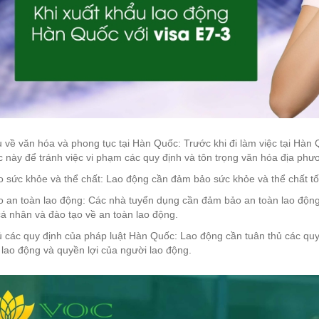
 về văn hóa và phong tục tại Hàn Quốc: Trước khi đi làm việc tại Hàn
 này để tránh việc vi phạm các quy định và tôn trọng văn hóa địa phư
sức khỏe và thể chất: Lao động cần đảm bảo sức khỏe và thể chất tốt
 an toàn lao động: Các nhà tuyển dụng cần đảm bảo an toàn lao động 
á nhân và đào tạo về an toàn lao động.
ủ các quy định của pháp luật Hàn Quốc: Lao động cần tuân thủ các qu
 lao động và quyền lợi của người lao động.