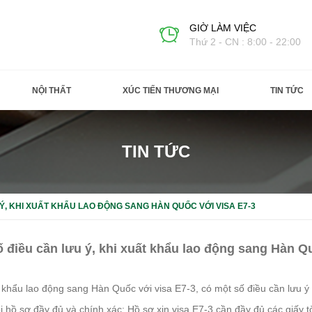
GIỜ LÀM VIỆC
Thứ 2 - CN : 8:00 - 22:00
NỘI THẤT
XÚC TIẾN THƯƠNG MẠI
TIN TỨC
TIN TỨC
Ý, KHI XUẤT KHẨU LAO ĐỘNG SANG HÀN QUỐC VỚI VISA E7-3
 điều cần lưu ý, khi xuất khẩu lao động sang Hàn Q
 khẩu lao động sang Hàn Quốc với visa E7-3, có một số điều cần lưu ý
 hồ sơ đầy đủ và chính xác: Hồ sơ xin visa E7-3 cần đầy đủ các giấy tờ