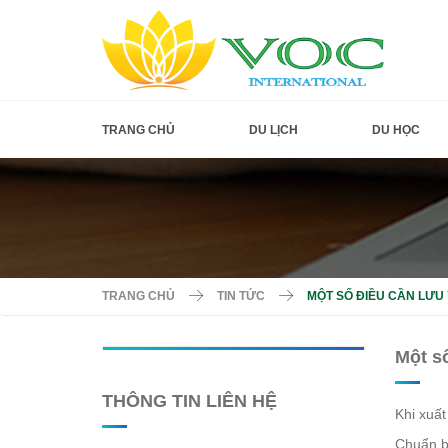
TRANG CHỦ
DU LỊCH
DU HỌC
TRANG CHỦ
TIN TỨC
MỘT SỐ ĐIỀU CẦN LƯU 
Một số
THÔNG TIN LIÊN HỆ
Khi xuất
Chuẩn bị