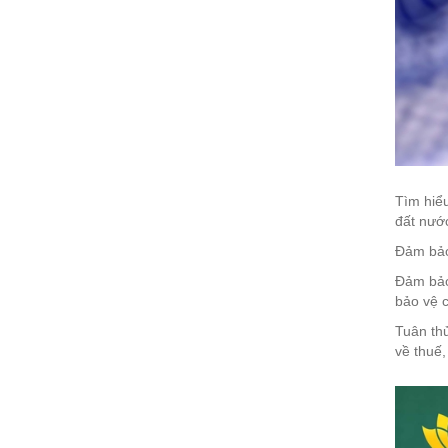
Tìm hiểu
đất nước
Đảm bảo 
Đảm bảo
bảo vệ c
Tuân th
về thuế,