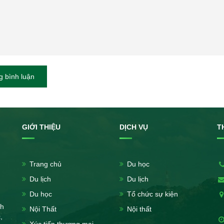
 bình luận
GIỚI THIỆU
DỊCH VỤ
T
Trang chủ
Du học
Du lịch
Du lịch
Du học
Tổ chức sự kiện
nh
Nội Thất
Nội thất
,
Xúc tiến thương mại