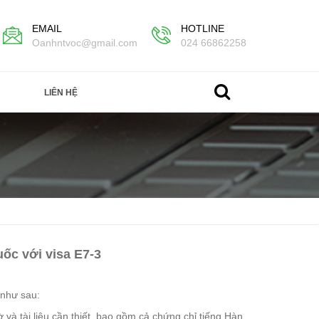
EMAIL
HOTLINE
Oanhntvoc@gmail.com
024 66862258
LIÊN HỆ
uốc với visa E7-3
 như sau:
 và tài liệu cần thiết, bao gồm cả chứng chỉ tiếng Hàn