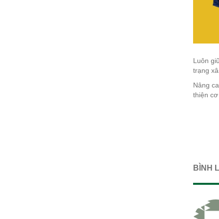
Luôn giữ
trạng x
Nâng cao
thiện cơ
BÌNH L